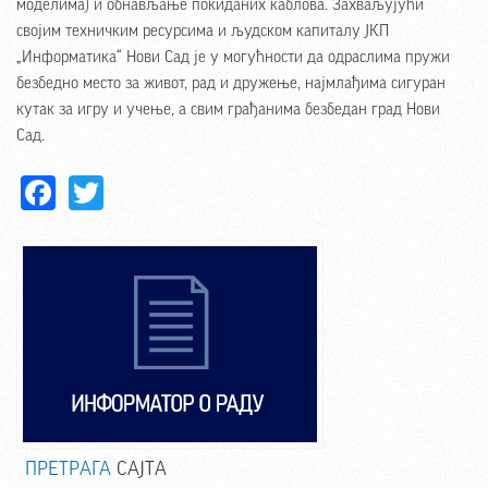
моделима) и обнављање покиданих каблова. Захваљујући
својим техничким ресурсима и људском капиталу ЈКП
„Информатика“ Нови Сад је у могућности да одраслима пружи
безбедно место за живот, рад и дружење, најмлађима сигуран
кутак за игру и учење, а свим грађанима безбедан град Нови
Сад.
Facebook
Twitter
ПРЕТРАГА
САЈТА