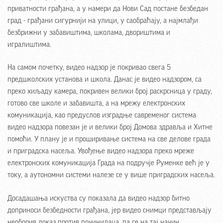
приватности грађана, а у намери да Нови Сад постане безбедан
град - грађани сигурнији на улици, у саобраћају, а најмлађи
безбрижни у забавиштима, школама, двориштима и
игралиштима.
На самом почетку, видео надзор је покривао свега 5
предшколских установа и школа. Данас је видео надзором, са
преко хиљаду камера, покривен велики број раскрсница у граду,
готово све школе и забавишта, а на мрежу електронских
комуникација, као предуслов изградње савременог система
видео надзора повезан је и велики број Домова здравља и Хитне
помоћи. У плану је и проширивање система на све делове града
и приградска насеља. Увођење видео надзора преко мреже
електронских комуникација Града на подручје Руменке већ је у
току, а аутономни системи налезе се у више приградских насеља.
Досадашања искуства су показала да видео надзор битно
доприноси безбедности грађана, јер видео снимци представљају
необорив доказ против починилаца, па се на тај начин