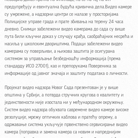
предупређују и евентуална будућа кривична дела.Видео камере
су умрежене, а надзорни центри се налазе у просторијама
Полицијске управе града и прате збивања на терену 24 часа
дневно. Снимци забележени видео камерама до сада су више
пута били кључни доказ у случају крађа, саобраћајних несрећа и
насиља у школским двориштима. Подаци забележени видео
камерама су поверљиви, а њихова заштита је осигурана
системом за управљање безбедношћу информација (према
стандарду ИСО 27001), као и препорукама Повереника за
информације од јавног значаја и заштиту података о личности.
Пројекат видео надзора Новог Сада презентован је у више
општина у Србији, а потврда стручних кругова о квалитету и
јединствености није изостала ни у међународном окружењу.
Систем видео надзора обухвата савремене видео камере високе
резолуције, мрежу оптичких каблова и пратећу опрему, а
одржавање система укључује првенствено сервисирање видео
камера (поправка и замена камера са новим и напреднијим