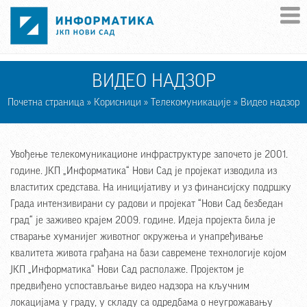
Skip to main content
ВИДЕО НАДЗОР
Почетна страница
»
Корисници
»
Телекомуникације
» Видео надзор
Увођење телекомуникационе инфраструктуре започето је 2001.
године. ЈКП „Информатика“ Нови Сад је пројекат изводила из
властитих средстава. На иницијативу и уз финансијску подршку
Града интензивирани су радови и пројекат “Нови Сад безбедан
град“ је заживео крајем 2009. године. Идеја пројекта била је
стварање хуманијег животног окружења и унапређивање
квалитета живота грађана на бази савремене технологије којом
ЈКП „Информатика“ Нови Сад располаже. Пројектом је
предвиђено успостављање видео надзора на кључним
локацијама у граду, у складу са одредбама о неугрожавању